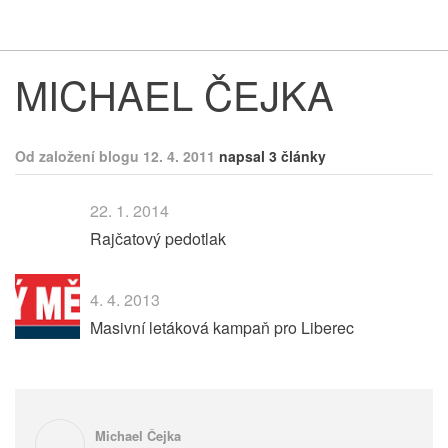
Respekt
Vy
MICHAEL ČEJKA
Od založení blogu 12. 4. 2011
napsal 3 články
22. 1. 2014
Rajčatový pedotlak
4. 4. 2013
Masivní letáková kampaň pro Liberec
Michael Čejka